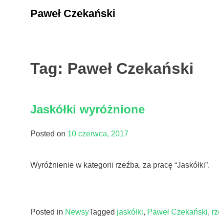
Skip
Paweł Czekański
to
content
Tag:
Paweł Czekański
Jaskółki wyróżnione
Posted on
10 czerwca, 2017
Wyróżnienie w kategorii rzeźba, za pracę “Jaskółki”.
Posted in
Newsy
Tagged
jaskółki
,
Paweł Czekański
,
r