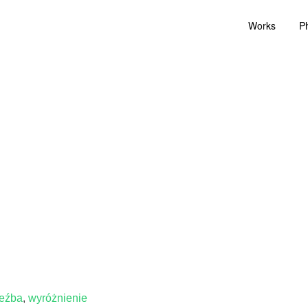
Works
P
zeźba
,
wyróżnienie